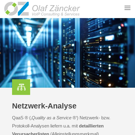
Zum
Inhalt
springen

Netzwerk-Analyse
QaaS ® (‚
Quality as a Service
®‘) Netzwerk- bzw.
Protokoll-Analysen liefern u.a. mit
detaillierten
Verursacherlisten
(Alleinstellungsmerkmal)